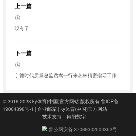
上一篇

没有了
下一篇

宁德时代质量总监岳嵩一行来丛林精密指导工作
© 2019-2023
ky体育(中国)官方网站
版权所有
鲁ICP备
19064898号-1
|
企业邮箱
|
ky体育(中国)官方网站
技术支持：
冉阳数字
鲁公网安备 37069302000852号