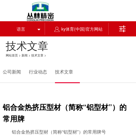

语言
ky体育(中国)官方网站
技术文章
网站首页
>
新闻
>
技术文章
>
公司新闻
行业动态
技术文章
铝合金热挤压型材（简称“铝型材”）的
常用牌
铝合金热挤压型材（简称“铝型材”）的常用牌号