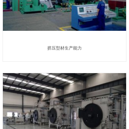
挤压型材生产能力