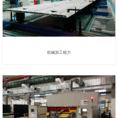
机械加工能力