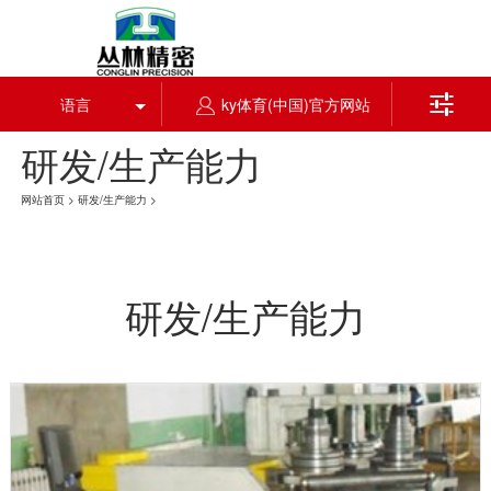

语言
ky体育(中国)官方网站
研发/生产能力
网站首页
>
研发/生产能力
>
研发/生产能力