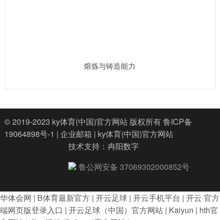
熔炼与铸造能力
© 2019-2023
ky体育(中国)官方网站
版权所有
鲁ICP备
19064898号-1
|
企业邮箱
|
ky体育(中国)官方网站
技术支持：
冉阳数字
鲁公网安备 37069302000852号
华体会网
|
B体育最新官方
|
开云足球
|
开云手机平台
|
开云·官方
端网页版登录入口
|
开云足球（中国）官方网站
|
Kaiyun
|
hth官