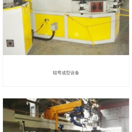
辊弯成型设备